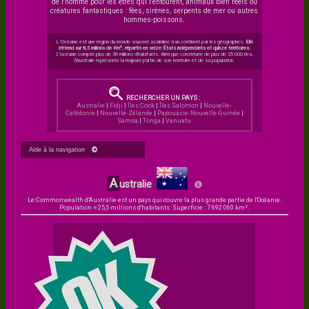
de l'homme pour les êtres qui l'entourent, animaux bien réels ou
créatures fantastiques : fées, sirènes, serpents de mer ou autres
hommes-poissons.
L’Océanie est une région du monde souvent assimilée à un continent par les géographes.
Elle
s'étend sur 8,5 millions de Km², répartis en seize États indépendants et quinze territoires.
L'océanie compte plus de 38 millions d'habitants. Bien que constituée de plus de 25 000 îles,
l'Australie représente la majeure partie de son territoire et de sa population.
RECHERCHER UN PAYS :
Australie
|
Fidji
|
Îles Cook
|
Îles Salomon
|
Nouvelle-
Calédonie
|
Nouvelle-Zélande
|
Papouasie-Nouvelle-Guinée
|
Samoa
|
Tonga
|
Vanuatu
Aide à la navigation
A
ustralie
Le Commonwealth d'Australie est un pays qui couvre la plus grande partie de l'Océanie.
Population ≈ 25,5 millions d'habitants. Superficie : 7 692 060 km².